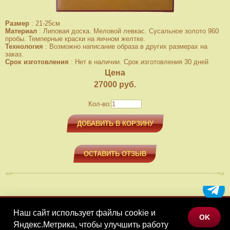
Размер
:
21-25см
Материал
:
Липовая доска. Меловой левкас. Сусальное золото 960
пробы. Темперные краски на яичном желтке.
Технология
:
Возможно написание образа в других размерах на
заказ.
Срок изготовления
:
Нет в наличии. Срок изготовления 30 дней
Цена
27000
руб.
Кол-во:
ДОБАВИТЬ В КОРЗИНУ
ОСТАВИТЬ ОТЗЫВ
Наш сайт использует файлы cookie и
МЕНЮ
OK
Яндекс.Метрика, чтобы улучшить работу
КАТАЛОГ ТОВАРОВ