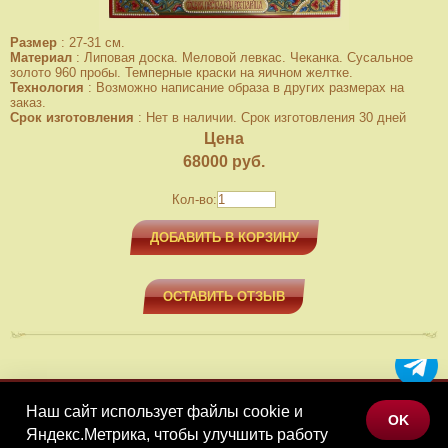
Размер
:
27-31 см.
Материал
:
Липовая доска. Меловой левкас. Чеканка. Сусальное
золото 960 пробы. Темперные краски на яичном желтке.
Технология
:
Возможно написание образа в других размерах на
заказ.
Срок изготовления
:
Нет в наличии. Срок изготовления 30 дней
Цена
68000
руб.
Кол-во:
ДОБАВИТЬ В КОРЗИНУ
ОСТАВИТЬ ОТЗЫВ
Наш сайт использует файлы cookie и
МЕНЮ
OK
Яндекс.Метрика, чтобы улучшить работу
КАТАЛОГ ТОВАРОВ