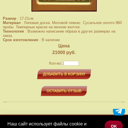
Размер
:
17-21см
Материал
:
Липовая доска. Меловой левкас. Сусальное золото 960
пробы. Темперные краски на яичном желтке.
Технология
:
Возможно написание образа в других размерах на
заказ.
Срок изготовления
:
В наличии
Цена
21000
руб.
Кол-во:
ДОБАВИТЬ В КОРЗИНУ
ОСТАВИТЬ ОТЗЫВ
Наш сайт использует файлы cookie и
МЕНЮ
OK