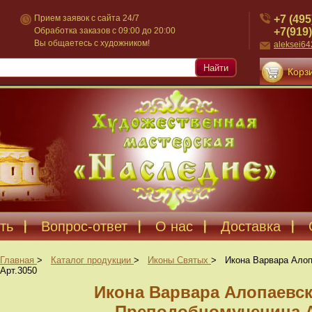
+7 (495
Прием заявок с сайта 24/7
+7(919)
Обработка заказов с 09:00 до 20:00
Вы общаетесь с художником!
aleksei6
Найти
Корзи
ть
Вопрос-ответ
О нас
Доставка
Главная
>
Каталог продукции
>
Иконы Святых
>
Икона Варвара Ало
Арт.3050
Икона Варвара Алопаевск
Преподобномученица А