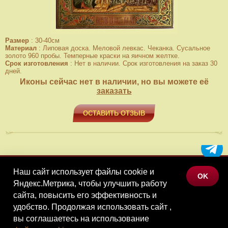
Размер
:
30-40см
Материал
:
Липовая доска. Меловой левкас. Чеканка. Сусальное
золото 960 пробы. Темперные краски на яичном желтке.
Срок изготовления
:
Нет в наличии. Срок изготовления на заказ 30
дней.
Иконы сейчас нет в наличии, но вы можете её
заказать
ОСТАВИТЬ ОТЗЫВ
Наш сайт использует файлы cookie и
МЕНЮ
OK
Яндекс.Метрика, чтобы улучшить работу
КАТАЛОГ ТОВАРОВ
сайта, повысить его эффективность и
КОНТАКТЫ
удобство. Продолжая использовать сайт ,
вы соглашаетесь на использование