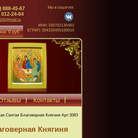
Мы в соцсетях:
) 888-45-67
 012-24-64
4200@mail.ru
ИНН: 330702130463
ЕГРИП: 304333405100010
на: 0 руб.
Отзывы
Контакты
ая Святая Благоверная Княгиня Арт.3083
аговерная Княгиня