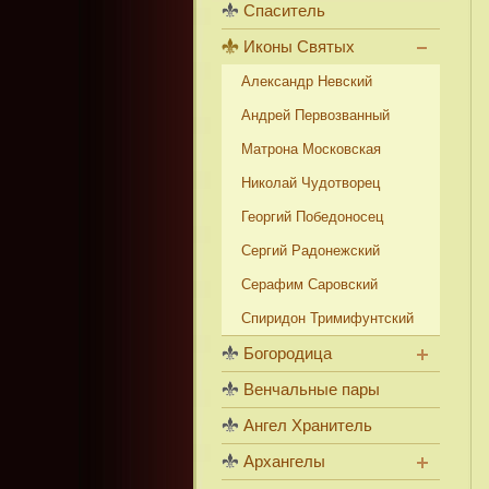
Спаситель
Иконы Святых
Александр Невский
Андрей Первозванный
Матрона Московская
Николай Чудотворец
Георгий Победоносец
Сергий Радонежский
Серафим Саровский
Спиридон Тримифунтский
Богородица
Венчальные пары
Ангел Хранитель
Архангелы