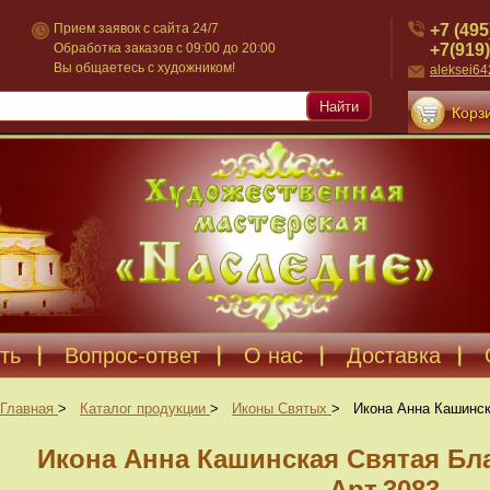
+7 (495
Прием заявок с сайта 24/7
+7(919)
Обработка заказов с 09:00 до 20:00
Вы общаетесь с художником!
aleksei6
Найти
Корзи
ть
Вопрос-ответ
О нас
Доставка
Главная
>
Каталог продукции
>
Иконы Святых
>
Икона Анна Кашинск
Икона Анна Кашинская Святая Бл
Арт.3083