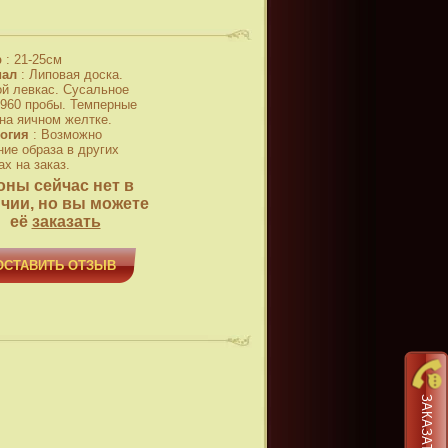
р
:
21-25см
иал
:
Липовая доска.
й левкас. Сусальное
 960 пробы. Темперные
 на яичном желтке.
огия
:
Возможно
ние образа в других
х на заказ.
оны сейчас нет в
чии, но вы можете
её
заказать
ОСТАВИТЬ ОТЗЫВ