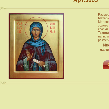
Разме
Матер
Мелово
золото
краски
Технол
написа
размера
Ик
нали