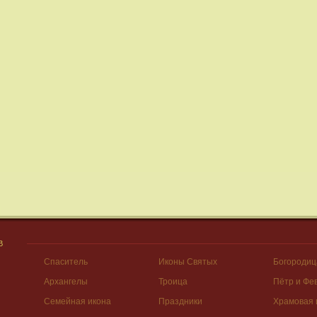
В
Спаситель
Иконы Святых
Богородиц
Архангелы
Троица
Пётр и Фе
Семейная икона
Праздники
Храмовая 