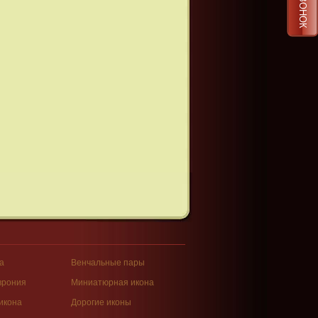
а
Венчальные пары
врония
Миниатюрная икона
икона
Дорогие иконы