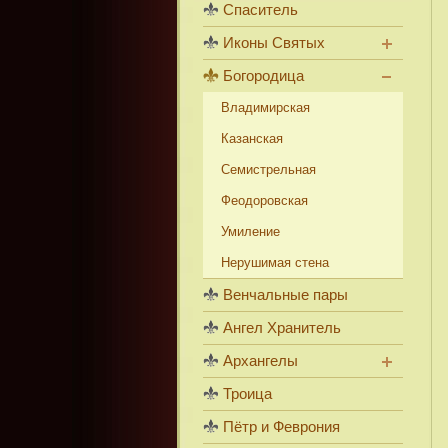
Спаситель
Иконы Святых
Богородица
Владимирская
Казанская
Семистрельная
Феодоровская
Умиление
Нерушимая стена
Венчальные пары
Ангел Хранитель
Архангелы
Троица
Пётр и Феврония