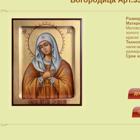
Разме
Матер
Мелово
золото
краски
Технол
написа
размера
Срок и
ДО