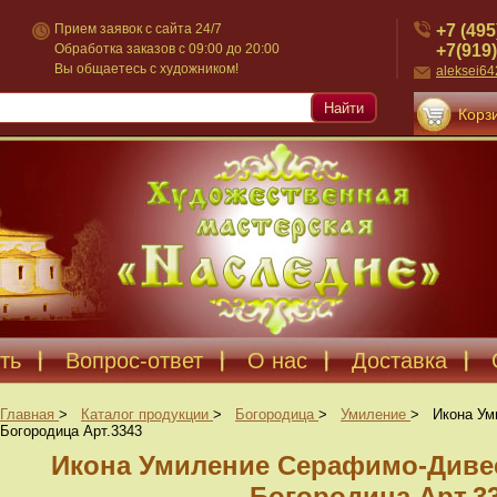
+7 (495
Прием заявок с сайта 24/7
+7(919)
Обработка заказов с 09:00 до 20:00
Вы общаетесь с художником!
aleksei6
Найти
Корзи
ть
Вопрос-ответ
О нас
Доставка
Главная
>
Каталог продукции
>
Богородица
>
Умиление
>
Икона Ум
Богородица Арт.3343
Икона Умиление Серафимо-Диве
Богородица Арт.3