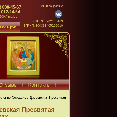
Мы в соцсетях:
) 888-45-67
 012-24-64
4200@mail.ru
ИНН: 330702130463
ЕГРИП: 304333405100010
на: 0 руб.
Отзывы
Контакты
иление Серафимо-Дивеевская Пресвятая
евская Пресвятая
343