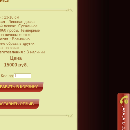
р
:
13-16 см
иал
:
Липовая доска.
й левкас. Сусальное
 960 пробы. Темперные
 на яичном желтке.
огия
:
Возможно
ние образа в других
х на заказ.
зготовления
:
В наличии
Цена
15000
руб.
Кол-во:
БАВИТЬ В КОРЗИНУ
ОСТАВИТЬ ОТЗЫВ
ЗАКАЗАТЬ ЗВОНОК