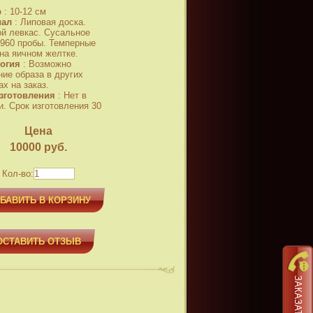
р
:
10-12 см
иал
:
Липовая доска.
й левкас. Сусальное
 960 пробы. Темперные
 на яичном желтке.
огия
:
Возможно
ние образа в других
х на заказ.
зготовления
:
Нет в
и. Срок изготовления 30
Цена
10000
руб.
Кол-во:
БАВИТЬ В КОРЗИНУ
ОСТАВИТЬ ОТЗЫВ