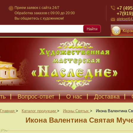
+7 (495
Прием заявок с сайта 24/7
+7(919)
Обработка заказов с 09:00 до 20:00
Вы общаетесь с художником!
aleksei6
Найти
Корзи
ть
Вопрос-ответ
О нас
Доставка
Главная
>
Каталог продукции
>
Иконы Святых
>
Икона Валентина Св
Икона Валентина Святая Муче