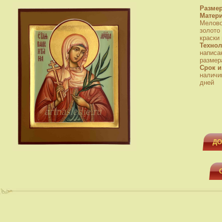
Разме
Матер
Мелово
золото
краски
Технол
написа
размера
Срок и
наличи
дней
ДО