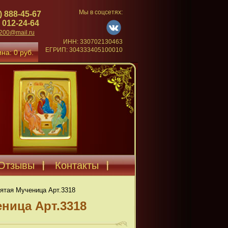
Мы в соцсетях:
) 888-45-67
 012-24-64
4200@mail.ru
ИНН: 330702130463
ЕГРИП: 304333405100010
на: 0 руб.
Отзывы
Контакты
ятая Мученица Арт.3318
ница Арт.3318