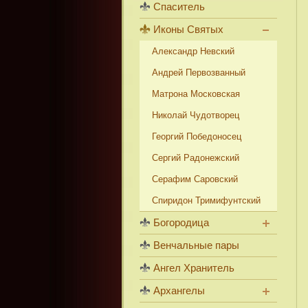
Спаситель
Иконы Святых
Александр Невский
Андрей Первозванный
Матрона Московская
Николай Чудотворец
Георгий Победоносец
Сергий Радонежский
Серафим Саровский
Спиридон Тримифунтский
Богородица
Венчальные пары
Ангел Хранитель
Архангелы