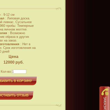
р
:
9-12 см
иал
:
Липовая доска.
й левкас. Сусальное
 960 пробы. Темперные
 на яичном желтке.
огия
:
Возможно
ние образа в других
х на заказ.
зготовления
:
Нет в
и. Срок изготовления на
0 дней
Цена
12000
руб.
Кол-во:
БАВИТЬ В КОРЗИНУ
ОСТАВИТЬ ОТЗЫВ