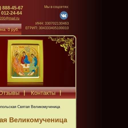
Мы в соцсетях:
) 888-45-67
 012-24-64
4200@mail.ru
ИНН: 330702130463
ЕГРИП: 304333405100010
на: 0 руб.
Отзывы
Контакты
опольская Святая Великомученица
тая Великомученица