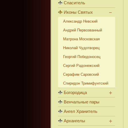
Спаситель
Иконы Святых
Александр Невский
Андрей Первозванный
Матрона Московская
Николай Чудотворец
Георгий Победоносец
Сергий Радонежский
Серафим Саровский
Спиридон Тримифунтский
Богородица
Венчальные пары
Ангел Хранитель
Архангелы