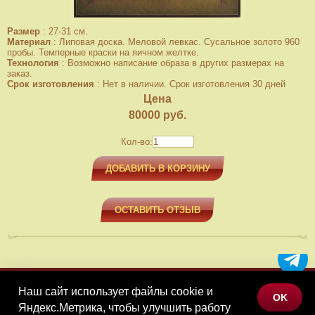
Размер
:
27-31 см.
Материал
:
Липовая доска. Меловой левкас. Сусальное золото 960
пробы. Темперные краски на яичном желтке.
Технология
:
Возможно написание образа в других размерах на
заказ.
Срок изготовления
:
Нет в наличии. Срок изготовления 30 дней
Цена
80000
руб.
Кол-во:
ДОБАВИТЬ В КОРЗИНУ
ОСТАВИТЬ ОТЗЫВ
Наш сайт использует файлы cookie и
МЕНЮ
OK
Яндекс.Метрика, чтобы улучшить работу
КАТАЛОГ ТОВАРОВ