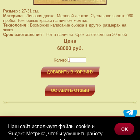
Размер
:
27-31 см.
Материал
:
Липовая доска. Меловой левкас. Сусальное золото 960
пробы. Темперные краски на яичном желтке.
Технология
:
Возможно написание образа в других размерах на
заказ.
Срок изготовления
:
Нет в наличии. Срок изготовления 30 дней
Цена
68000
руб.
Кол-во:
ДОБАВИТЬ В КОРЗИНУ
ОСТАВИТЬ ОТЗЫВ
Наш сайт использует файлы cookie и
МЕНЮ
OK
Яндекс.Метрика, чтобы улучшить работу
КАТАЛОГ ТОВАРОВ