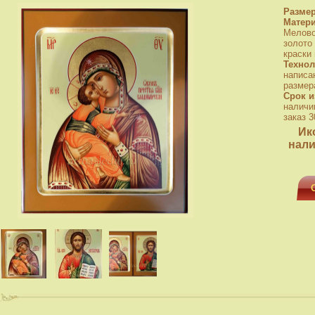
Разме
Матер
Мелово
золото
краски
Технол
написа
размера
Срок и
наличи
заказ 3
Ик
нали