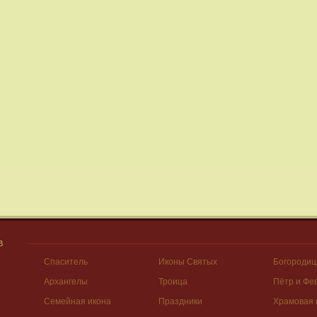
В
Спаситель
Иконы Святых
Богородиц
Архангелы
Троица
Пётр и Фе
Семейная икона
Праздники
Храмовая 