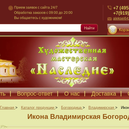
+7 (495
Прием заявок с сайта 24/7
+7(919)
Обработка заказов с 09:00 до 20:00
Вы общаетесь с художником!
aleksei6
Найти
Корзи
ть
Вопрос-ответ
О нас
Доставка
Главная
>
Каталог продукции
>
Богородица
>
Владимирская
>
Икон
Икона Владимирская Богород