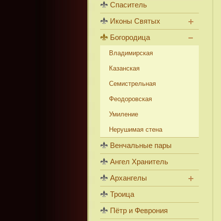
Спаситель
Иконы Святых
Богородица
Владимирская
Казанская
Семистрельная
Феодоровская
Умиление
Нерушимая стена
Венчальные пары
Ангел Хранитель
Архангелы
Троица
Пётр и Феврония