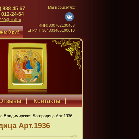
Мы в соцсетях:
) 888-45-67
 012-24-64
4200@mail.ru
ИНН: 330702130463
ЕГРИП: 304333405100010
на: 0 руб.
Отзывы
Контакты
а Владимирская Богородица Арт.1936
ица Арт.1936