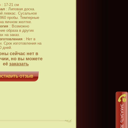
р
:
17-21 см
иал
:
Липовая доска.
й левкас. Сусальное
 960 пробы. Темперные
 на яичном желтке.
огия
:
Возможно
ние образа в других
х на заказ.
зготовления
:
Нет в
и. Срок изготовления на
0 дней.
оны сейчас нет в
чии, но вы можете
её
заказать
ОСТАВИТЬ ОТЗЫВ
ЗАКАЗАТЬ ЗВОНОК