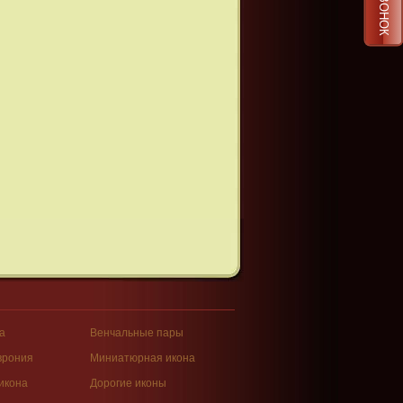
а
Венчальные пары
врония
Миниатюрная икона
икона
Дорогие иконы