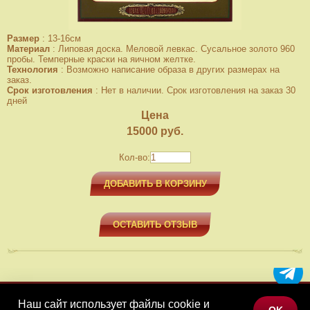
Размер
:
13-16см
Материал
:
Липовая доска. Меловой левкас. Сусальное золото 960
пробы. Темперные краски на яичном желтке.
Технология
:
Возможно написание образа в других размерах на
заказ.
Срок изготовления
:
Нет в наличии. Срок изготовления на заказ 30
дней
Цена
15000
руб.
Кол-во:
ДОБАВИТЬ В КОРЗИНУ
ОСТАВИТЬ ОТЗЫВ
Наш сайт использует файлы cookie и
МЕНЮ