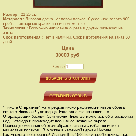
Размер
:
21-25 см
Материал
:
Липовая доска. Меловой левкас. Сусальное золото 960
пробы. Темперные краски на яичном желтке.
Технология
:
Возможно написание образа в других размерах на
заказ.
Срок изготовления
:
Нет в наличии. Срок изготовления на заказ 30
дней
Цена
30000
руб.
Кол-во:
ДОБАВИТЬ В КОРЗИНУ
ОСТАВИТЬ ОТЗЫВ
"Никола Отвратный" –это редкий иконографический извод образа
святого Николая Чудотворца. Еще одно его название – «
Отвращающий бесов». Святителю Николаю молились об отвращении
бед – отсюда и происходит необычное название образа.
Первые упоминания об этом образе связаны с избавлением от
нашествия поляков . В Москве в каменной церкви Николы
Гостунского, построенной Иваном III в 1506 году, особо почиталась