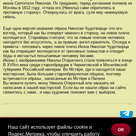
икона Святителя Николая. По преданию, перед изгнанием поляков из
Москвы в 1612 году, «глаза его (Николы) сами обратились в
противную сторону». Отвернулись от врага, суля ему неминуемую
гибель.
Еще одна версия названия образа Николая Чудотворца- это его
взгляд, который как бы отвернут немного в сторону, на левое плечо
молящегося. Староверы считали, что за левым плечом человека
находится бес-искуситель, а за правым- ангел-хранитель. Отсюда и
примета - поплевать через левое плечо.Икона Николая Чудотворца
как бы отвращает молящегося от греховных помыслов и отводит
беды и несчастья посылаемые человеку бесами.
Иконы с изображением Николы Отвратного стали появляться в конце
В XVIIго века среди старообрядцев в Черниговской и Могилёвской
губерниях Российской империи. Во Мстёре, где и находится наша
мастерская, была большая старообрядческая община, поэтому
встречаются образы , написанные во Мстёре и Палехе.
Вы можете купить икону Никола Отвратный или заказать её
написание в нашей мастерской. Если вы не нашли образ на сайте,
свяжитесь с нами , и наш художник поможет вам с выбором.
Наш сайт использует файлы cookie и
МЕНЮ
OK
Яндекс.Метрика, чтобы улучшить работу