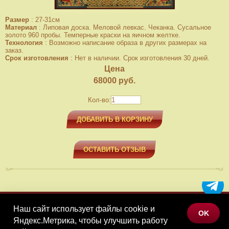
Размер
:
27-31см
Материал
:
Липовая доска. Меловой левкас. Чеканка. Сусальное
золото 960 пробы. Темперные краски на яичном желтке.
Технология
:
Возможно написание образа в других размерах на
заказ.
Срок изготовления
:
Нет в наличии. Срок изготовления 30 дней.
Цена
68000
руб.
Кол-во:
ДОБАВИТЬ В КОРЗИНУ
ОСТАВИТЬ ОТЗЫВ
Наш сайт использует файлы cookie и
МЕНЮ
OK
Яндекс.Метрика, чтобы улучшить работу
КАТАЛОГ ТОВАРОВ