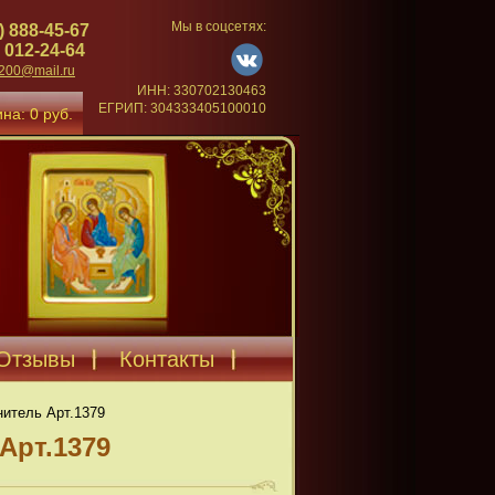
Мы в соцсетях:
) 888-45-67
 012-24-64
4200@mail.ru
ИНН: 330702130463
ЕГРИП: 304333405100010
на: 0 руб.
Отзывы
Контакты
нитель Арт.1379
Арт.1379