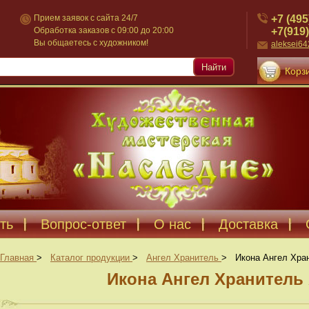
+7 (495
Прием заявок с сайта 24/7
+7(919)
Обработка заказов с 09:00 до 20:00
Вы общаетесь с художником!
aleksei6
Найти
Корзи
ть
Вопрос-ответ
О нас
Доставка
Главная
>
Каталог продукции
>
Ангел Хранитель
>
Икона Ангел Хра
Икона Ангел Хранитель 