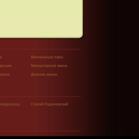
а
Венчальные пары
врония
Миниатюрная икона
икона
Дорогие иконы
обедоносец
Сергий Радонежский