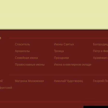
В
Спаситель
Иконы Святых
Богородиц
Архангелы
Троица
Пётр и Фе
Семейная икона
Праздники
Храмовая 
Православные иконы
Икона в ювелирном окладе
ий
Матрона Московская
Николай Чудотворец
Георгий П
фунтский