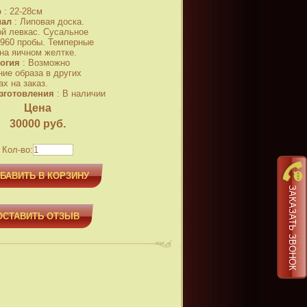
р
:
22-28см
иал
:
Липовая доска.
й левкас. Сусальное
 960 пробы. Темперные
 на яичном желтке.
огия
:
Возможно
ние образа в других
х на заказ.
зготовления
:
В наличии
Цена
30000
руб.
Кол-во:
БАВИТЬ В КОРЗИНУ
ЗАКАЗАТЬ ЗВОНОК
ОСТАВИТЬ ОТЗЫВ