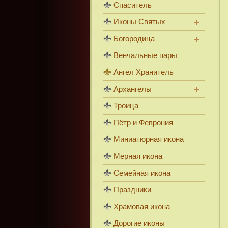
Спаситель
Иконы Святых
Богородица
Венчальные пары
Ангел Хранитель
Архангелы
Троица
Пётр и Феврония
Миниатюрная икона
Мерная икона
Семейная икона
Праздники
Храмовая икона
Дорогие иконы