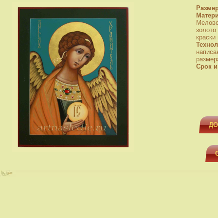
Разме
Матер
Мелово
золото
краски
Технол
написа
размера
Срок и
ДО