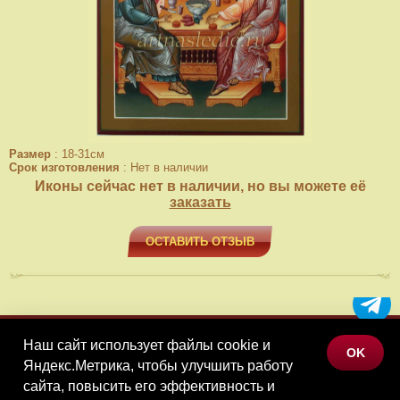
Размер
:
18-31см
Срок изготовления
:
Нет в наличии
Иконы сейчас нет в наличии, но вы можете её
заказать
ОСТАВИТЬ ОТЗЫВ
Наш сайт использует файлы cookie и
МЕНЮ
OK
Яндекс.Метрика, чтобы улучшить работу
КАТАЛОГ ТОВАРОВ
сайта, повысить его эффективность и