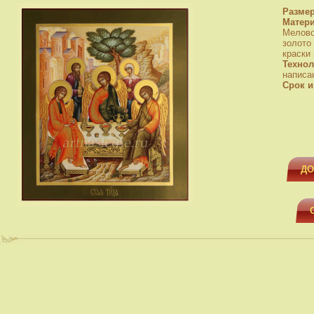
Разме
Матер
Мелово
золото
краски
Технол
написа
Срок и
ДО