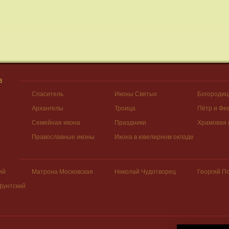
В
Спаситель
Иконы Святых
Богородиц
Архангелы
Троица
Пётр и Фе
Семейная икона
Праздники
Храмовая 
Православные иконы
Икона в ювелирном окладе
ий
Матрона Московская
Николай Чудотворец
Георгий П
фунтский