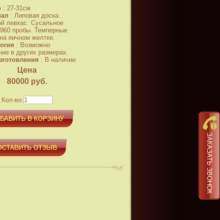
р
:
27-31см
иал
:
Липовая доска.
й левкас. Сусальное
 960 пробы. Темперные
 на яичном желтке.
огия
:
Возможно
ние в других размерах.
зготовления
:
В наличии
Цена
80000
руб.
Кол-во:
БАВИТЬ В КОРЗИНУ
ЗАКАЗАТЬ ЗВОНОК
ОСТАВИТЬ ОТЗЫВ