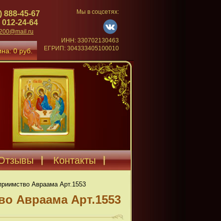
Мы в соцсетях:
) 888-45-67
 012-24-64
4200@mail.ru
ИНН: 330702130463
ЕГРИП: 304333405100010
на: 0 руб.
Отзывы
Контакты
приимство Авраама Арт.1553
во Авраама Арт.1553