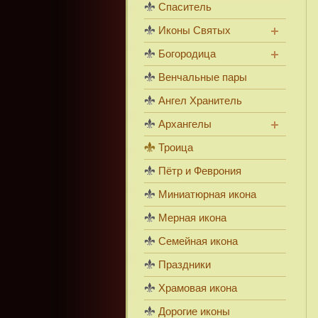
Спаситель
Иконы Святых
Богородица
Венчальные пары
Ангел Хранитель
Архангелы
Троица
Пётр и Феврония
Миниатюрная икона
Мерная икона
Семейная икона
Праздники
Храмовая икона
Дорогие иконы