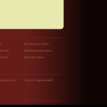
а
Венчальные пары
врония
Миниатюрная икона
икона
Дорогие иконы
обедоносец
Сергий Радонежский