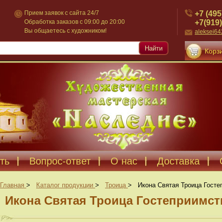
+7 (495
Прием заявок с сайта 24/7
+7(919)
Обработка заказов с 09:00 до 20:00
Вы общаетесь с художником!
aleksei6
Найти
Корзи
ть
Вопрос-ответ
О нас
Доставка
Главная
>
Каталог продукции
>
Троица
>
Икона Святая Троица Госте
Икона Святая Троица Гостеприимст