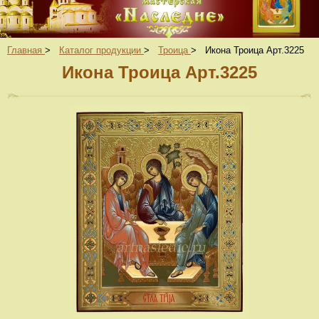
Главная
>
Каталог продукции
>
Троица
>
Икона Троица Арт.3225
Икона Троица Арт.3225