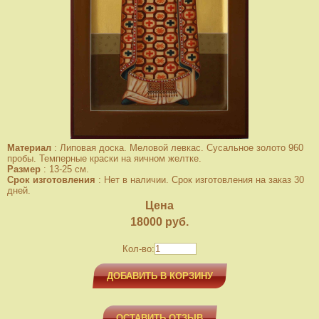
Материал
:
Липовая доска. Меловой левкас. Сусальное золото 960
пробы. Темперные краски на яичном желтке.
Размер
:
13-25 см.
Срок изготовления
:
Нет в наличии. Срок изготовления на заказ 30
дней.
Цена
18000
руб.
Кол-во:
ДОБАВИТЬ В КОРЗИНУ
ОСТАВИТЬ ОТЗЫВ