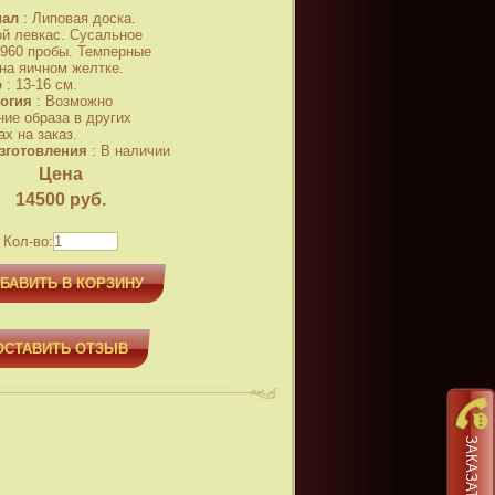
иал
:
Липовая доска.
й левкас. Сусальное
 960 пробы. Темперные
 на яичном желтке.
р
:
13-16 см.
огия
:
Возможно
ние образа в других
х на заказ.
зготовления
:
В наличии
Цена
14500
руб.
Кол-во:
БАВИТЬ В КОРЗИНУ
ОСТАВИТЬ ОТЗЫВ