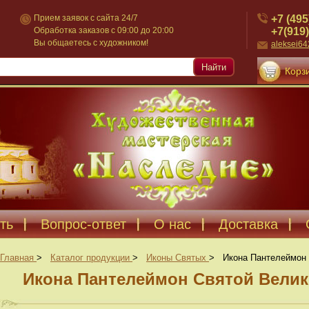
+7 (495
Прием заявок с сайта 24/7
+7(919)
Обработка заказов с 09:00 до 20:00
Вы общаетесь с художником!
aleksei6
Найти
Корзи
ть
Вопрос-ответ
О нас
Доставка
Главная
>
Каталог продукции
>
Иконы Святых
>
Икона Пантелеймон 
Икона Пантелеймон Святой Велик