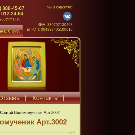
Мы в соцсетях:
) 888-45-67
 012-24-64
4200@mail.ru
ИНН: 330702130463
ЕГРИП: 304333405100010
на: 0 руб.
Отзывы
Контакты
Святой Великомученик Арт.3002
омученик Арт.3002