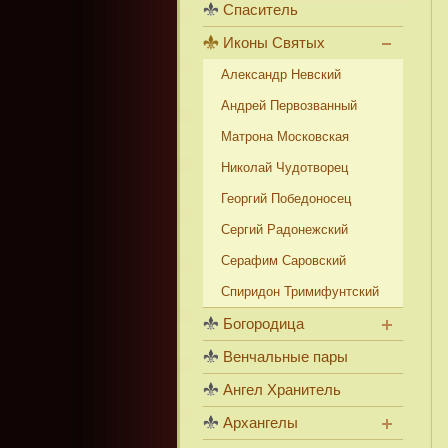
Спаситель
Иконы Святых
Александр Невский
Андрей Первозванный
Матрона Московская
Николай Чудотворец
Георгий Победоносец
Сергий Радонежский
Серафим Саровский
Спиридон Тримифунтский
Богородица
Венчальные пары
Ангел Хранитель
Архангелы