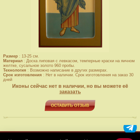
Размер
:
13-25 см.
Материал
:
Доска липовая с левкасом, темперные краски на яичном
желтке, сусальное золото 960 пробы.
Технология
:
Возможно написание в других размерах.
Срок изготовления
:
Нет в наличии. Срок изготовления на заказ 30
дней
Иконы сейчас нет в наличии, но вы можете её
заказать
ОСТАВИТЬ ОТЗЫВ