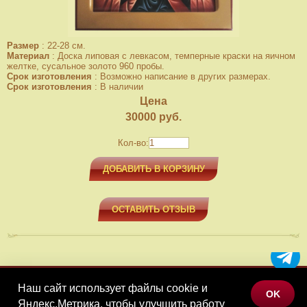
Размер
:
22-28 см.
Материал
:
Доска липовая с левкасом, темперные краски на яичном
желтке, сусальное золото 960 пробы.
Срок изготовления
:
Возможно написание в других размерах.
Срок изготовления
:
В наличии
Цена
30000
руб.
Кол-во:
ДОБАВИТЬ В КОРЗИНУ
ОСТАВИТЬ ОТЗЫВ
Наш сайт использует файлы cookie и
МЕНЮ
OK
Яндекс.Метрика, чтобы улучшить работу