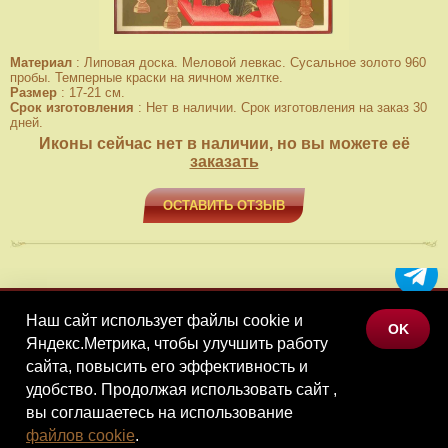
Материал
:
Липовая доска. Меловой левкас. Сусальное золото 960
пробы. Темперные краски на яичном желтке.
Размер
:
17-21 см.
Срок изготовления
:
Нет в наличии. Срок изготовления на заказ 30
дней.
Иконы сейчас нет в наличии, но вы можете её
заказать
ОСТАВИТЬ ОТЗЫВ
Наш сайт использует файлы cookie и
МЕНЮ
OK
Яндекс.Метрика, чтобы улучшить работу
КАТАЛОГ ТОВАРОВ
сайта, повысить его эффективность и
КОНТАКТЫ
удобство. Продолжая использовать сайт ,
вы соглашаетесь на использование
©Наследие, 2026
файлов cookie
.
Политика конфиденциальности