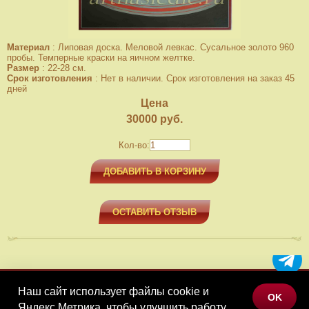
Материал
:
Липовая доска. Меловой левкас. Сусальное золото 960
пробы. Темперные краски на яичном желтке.
Размер
:
22-28 см.
Срок изготовления
:
Нет в наличии. Срок изготовления на заказ 45
дней
Цена
30000
руб.
Кол-во:
ДОБАВИТЬ В КОРЗИНУ
ОСТАВИТЬ ОТЗЫВ
Наш сайт использует файлы cookie и
МЕНЮ
OK
Яндекс.Метрика, чтобы улучшить работу