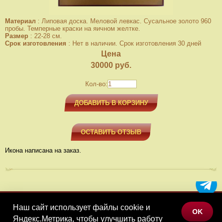
Материал
:
Липовая доска. Меловой левкас. Сусальное золото 960
пробы. Темперные краски на яичном желтке.
Размер
:
22-28 см.
Срок изготовления
:
Нет в наличии. Срок изготовления 30 дней
Цена
30000
руб.
Кол-во:
ДОБАВИТЬ В КОРЗИНУ
ОСТАВИТЬ ОТЗЫВ
Икона написана на заказ.
Наш сайт использует файлы cookie и
МЕНЮ
OK
Яндекс.Метрика, чтобы улучшить работу