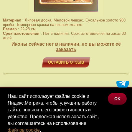
Материал
:
Липовая доска. Меловой левкас. Сусальное золото 960
пробы. Темперные краски на яичном желтке.
Размер
:
22-28 см.
Срок изготовления
:
Нет в наличии. Срок изготовления на заказ 30
дней.
Иконы сейчас нет в наличии, но вы можете её
заказать
ОСТАВИТЬ ОТЗЫВ
Наш сайт использует файлы cookie и
МЕНЮ
OK
Яндекс.Метрика, чтобы улучшить работу
КАТАЛОГ ТОВАРОВ
сайта, повысить его эффективность и
КОНТАКТЫ
удобство. Продолжая использовать сайт ,
вы соглашаетесь на использование
©Наследие, 2026
файлов cookie
.