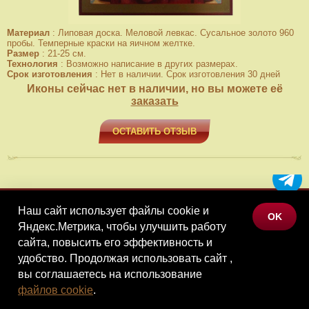
Материал
:
Липовая доска. Меловой левкас. Сусальное золото 960
пробы. Темперные краски на яичном желтке.
Размер
:
21-25 см.
Технология
:
Возможно написание в других размерах.
Срок изготовления
:
Нет в наличии. Срок изготовления 30 дней
Иконы сейчас нет в наличии, но вы можете её
заказать
ОСТАВИТЬ ОТЗЫВ
Наш сайт использует файлы cookie и
МЕНЮ
OK
Яндекс.Метрика, чтобы улучшить работу
КАТАЛОГ ТОВАРОВ
сайта, повысить его эффективность и
КОНТАКТЫ
удобство. Продолжая использовать сайт ,
вы соглашаетесь на использование
©Наследие, 2026
файлов cookie
.
Политика конфиденциальности