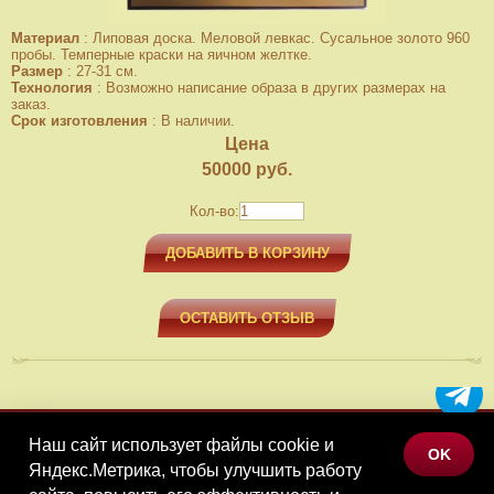
Материал
:
Липовая доска. Меловой левкас. Сусальное золото 960
пробы. Темперные краски на яичном желтке.
Размер
:
27-31 см.
Технология
:
Возможно написание образа в других размерах на
заказ.
Срок изготовления
:
В наличии.
Цена
50000
руб.
Кол-во:
ДОБАВИТЬ В КОРЗИНУ
ОСТАВИТЬ ОТЗЫВ
Наш сайт использует файлы cookie и
МЕНЮ
OK
Яндекс.Метрика, чтобы улучшить работу
КАТАЛОГ ТОВАРОВ