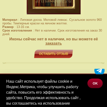
Материал
:
Липовая доска. Меловой левкас. Сусальное золото 960
пробы. Темперные краски на яичном желтке.
Размер
:
13-16 см.
Срок изготовления
:
Нет в наличии. Срок изготовления на заказ 30
дней.
Иконы сейчас нет в наличии, но вы можете её
заказать
ОСТАВИТЬ ОТЗЫВ
Наш сайт использует файлы cookie и
МЕНЮ
OK
Яндекс.Метрика, чтобы улучшить работу
КАТАЛОГ ТОВАРОВ
сайта, повысить его эффективность и
КОНТАКТЫ
удобство. Продолжая использовать сайт ,
вы соглашаетесь на использование