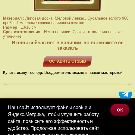
Материал
:
Липовая доска. Меловой левкас. Сусальное золото 960
пробы. Темперные краски на яичном желтке.
Размер
:
13-16 см.
Срок изготовления
:
Нет в наличии. Срок изготовления на заказ
уточняйте.
Иконы сейчас нет в наличии, но вы можете её
заказать
ОСТАВИТЬ ОТЗЫВ
Купить икону Господь Вседержитель можно в нашей мастерской.
Наш сайт использует файлы cookie и
МЕНЮ
OK
Яндекс.Метрика, чтобы улучшить работу
КАТАЛОГ ТОВАРОВ
сайта, повысить его эффективность и
КОНТАКТЫ
удобство. Продолжая использовать сайт ,