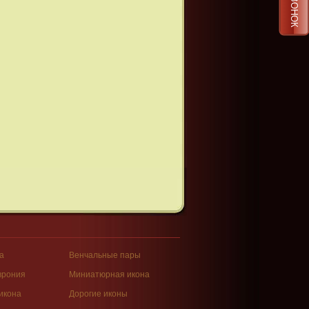
а
Венчальные пары
врония
Миниатюрная икона
икона
Дорогие иконы