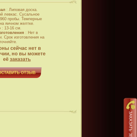
иал
:
Липовая доска.
й левкас. Сусальное
 960 пробы. Темперные
 на яичном желтке.
р
:
13-16 см.
зготовления
:
Нет в
и. Срок изготовления на
точняйте.
оны сейчас нет в
чии, но вы можете
её
заказать
ОСТАВИТЬ ОТЗЫВ
ЗАКАЗАТЬ ЗВОНОК