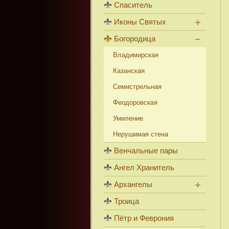
Спаситель
Иконы Святых
Богородица
Владимирская
Казанская
Семистрельная
Феодоровская
Умиление
Нерушимая стена
Венчальные пары
Ангел Хранитель
Архангелы
Троица
Пётр и Феврония