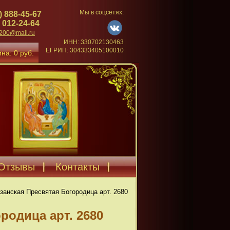
Мы в соцсетях:
) 888-45-67
 012-24-64
4200@mail.ru
ИНН: 330702130463
ЕГРИП: 304333405100010
на: 0 руб.
Отзывы
Контакты
занская Пресвятая Богородица арт. 2680
родица арт. 2680