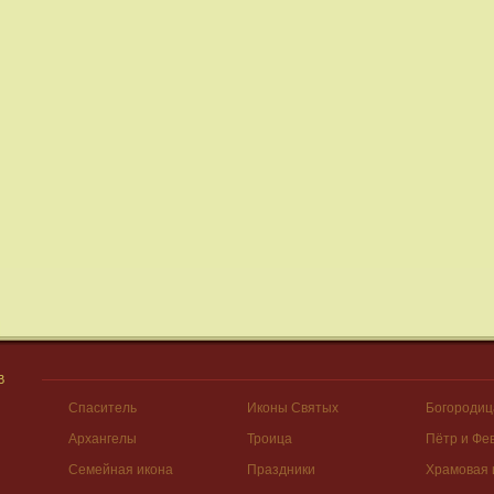
В
Спаситель
Иконы Святых
Богородиц
Архангелы
Троица
Пётр и Фе
Семейная икона
Праздники
Храмовая 