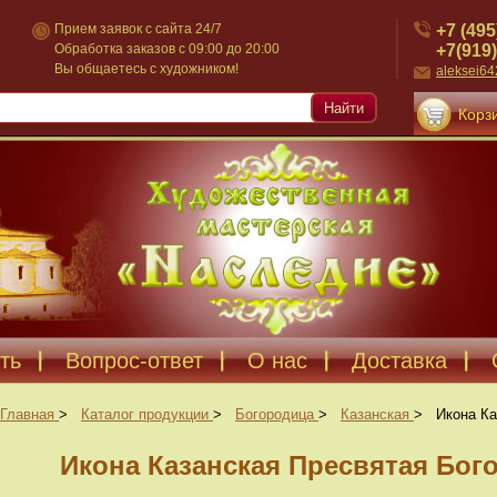
+7 (495
Прием заявок с сайта 24/7
+7(919)
Обработка заказов с 09:00 до 20:00
Вы общаетесь с художником!
aleksei6
Найти
Корзи
ть
Вопрос-ответ
О нас
Доставка
Главная
>
Каталог продукции
>
Богородица
>
Казанская
>
Икона Ка
Икона Казанская Пресвятая Бого