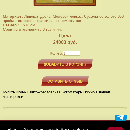
Материал
:
Липовая доска. Меловой левкас. Сусальное золото 960
пробы. Темперные краски на яичном желтке.
Размер
:
13-16 см.
Срок изготовления
:
В наличии.
Цена
24000
руб.
Кол-во:
ДОБАВИТЬ В КОРЗИНУ
ОСТАВИТЬ ОТЗЫВ
Купить икону Свято-крестовская Богоматерь можно в нашей
мастерской.
Наш сайт использует файлы cookie и
МЕНЮ