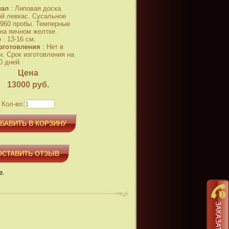
иал
:
Липовая доска.
й левкас. Сусальное
 960 пробы. Темперные
 на яичном желтке.
р
:
13-16 см.
зготовления
:
Нет в
и. Срок изготовления на
0 дней.
Цена
13000
руб.
Кол-во:
БАВИТЬ В КОРЗИНУ
ОСТАВИТЬ ОТЗЫВ
е.