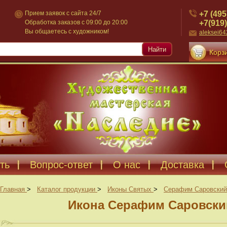
+7 (495
Прием заявок с сайта 24/7
+7(919)
Обработка заказов с 09:00 до 20:00
Вы общаетесь с художником!
aleksei6
Найти
Корзи
ть
Вопрос-ответ
О нас
Доставка
Главная
>
Каталог продукции
>
Иконы Святых
>
Серафим Саровский
Икона Серафим Саровский