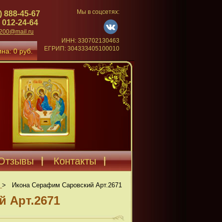
Мы в соцсетях:
) 888-45-67
 012-24-64
4200@mail.ru
ИНН: 330702130463
ЕГРИП: 304333405100010
на: 0 руб.
Отзывы
Контакты
>
Икона Серафим Саровский Арт.2671
 Арт.2671