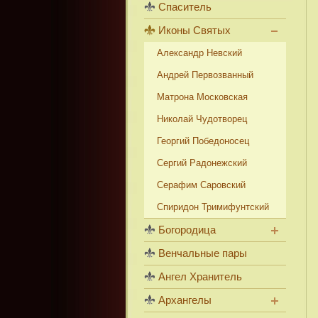
Спаситель
Иконы Святых
Александр Невский
Андрей Первозванный
Матрона Московская
Николай Чудотворец
Георгий Победоносец
Сергий Радонежский
Серафим Саровский
Спиридон Тримифунтский
Богородица
Венчальные пары
Ангел Хранитель
Архангелы