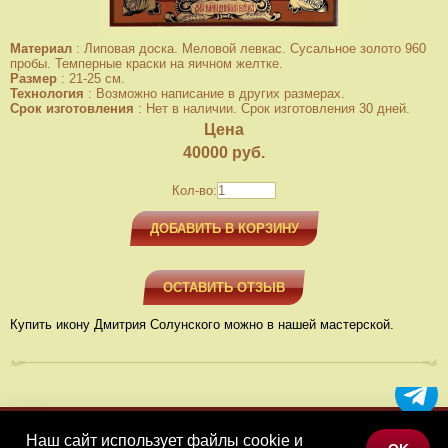
Материал
:
Липовая доска. Меловой левкас. Сусальное золото 960
пробы. Темперные краски на яичном желтке.
Размер
:
21-25 см.
Технология
:
Возможно написание в других размерах.
Срок изготовления
:
Нет в наличии. Срок изготовления 30 дней.
Цена
40000
руб.
Кол-во:
ДОБАВИТЬ В КОРЗИНУ
ОСТАВИТЬ ОТЗЫВ
Купить икону Дмитрия Солунского можно в нашей мастерской.
Наш сайт использует файлы cookie и
МЕНЮ