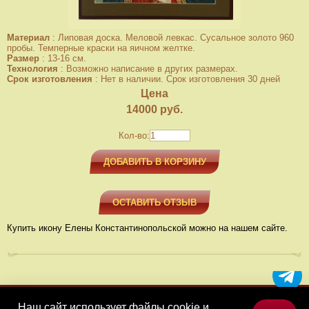
Материал
:
Липовая доска. Меловой левкас. Сусальное золото 960
пробы. Темперные краски на яичном желтке.
Размер
:
13-16 см.
Технология
:
Возможно написание в других размерах.
Срок изготовления
:
Нет в наличии. Срок изготовления 30 дней
Цена
14000
руб.
Кол-во:
ДОБАВИТЬ В КОРЗИНУ
ОСТАВИТЬ ОТЗЫВ
Купить икону Елены Константинопольской можно на нашем сайте.
Наш сайт использует файлы cookie и
МЕНЮ