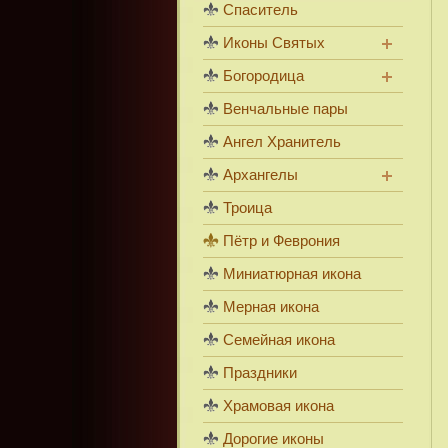
Спаситель
Иконы Святых
Богородица
Венчальные пары
Ангел Хранитель
Архангелы
Троица
Пётр и Феврония
Миниатюрная икона
Мерная икона
Семейная икона
Праздники
Храмовая икона
Дорогие иконы