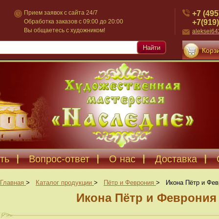
+7 (495
Прием заявок с сайта 24/7
+7(919)
Обработка заказов с 09:00 до 20:00
Вы общаетесь с художником!
aleksei6
Найти
Корзи
ть
Вопрос-ответ
О нас
Доставка
Главная
>
Каталог продукции
>
Пётр и Феврония
>
Икона Пётр и Фев
Икона Пётр и Феврония 