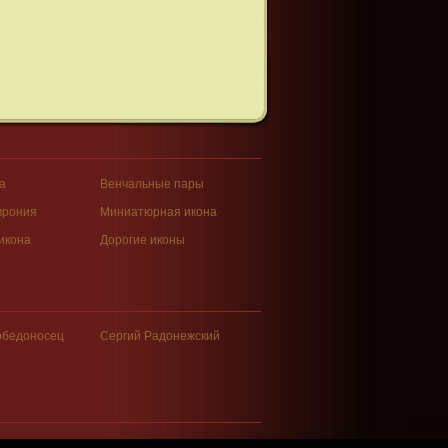
а
Венчальные пары
врония
Миниатюрная икона
икона
Дорогие иконы
обедоносец
Сергий Радонежский