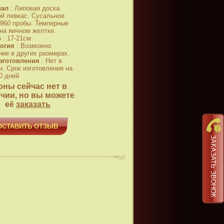
иал
:
Липовая доска.
й левкас. Сусальное
 960 пробы. Темперные
 на яичном желтке.
р
:
17-21см
огия
:
Возможно
ние в других размерах.
зготовления
:
Нет в
и. Срок изготовления на
0 дней
оны сейчас нет в
чии, но вы можете
её
заказать
ОСТАВИТЬ ОТЗЫВ
ЗАКАЗАТЬ ЗВОНОК