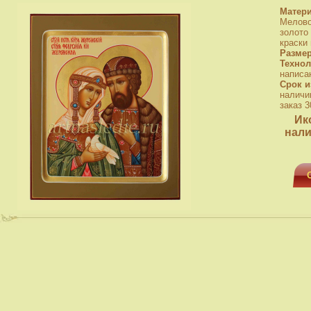
Матер
Мелово
золото
краски
Разме
Технол
написа
Срок и
наличи
заказ 3
Ик
нали