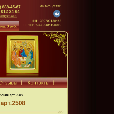
Мы в соцсетях:
) 888-45-67
 012-24-64
4200@mail.ru
ИНН: 330702130463
ЕГРИП: 304333405100010
на: 0 руб.
Отзывы
Контакты
рония арт.2508
арт.2508