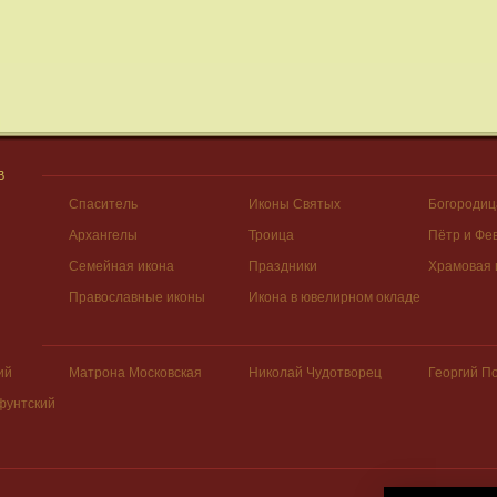
В
Спаситель
Иконы Святых
Богородиц
Архангелы
Троица
Пётр и Фе
Семейная икона
Праздники
Храмовая 
Православные иконы
Икона в ювелирном окладе
ий
Матрона Московская
Николай Чудотворец
Георгий П
фунтский