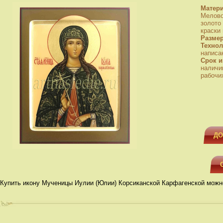
Матер
Мелово
золото
краски
Разме
Технол
написа
Срок и
наличи
рабочи
ДО
Купить икону Мученицы Иулии (Юлии) Корсиканской Карфагенской можн