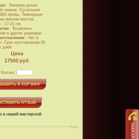
иал
:
Липовая доска.
й левкас. Сусальное
 960 пробы. Темперные
 на яичном желтке.
р
:
17-21 см.
огия
:
Возможно
ние в других размерах.
зготовления
:
Нет в
и. Срок изготовления 30
х дней.
Цена
17500
руб.
Кол-во:
БАВИТЬ В КОРЗИНУ
ОСТАВИТЬ ОТЗЫВ
о в нашей мастерской.