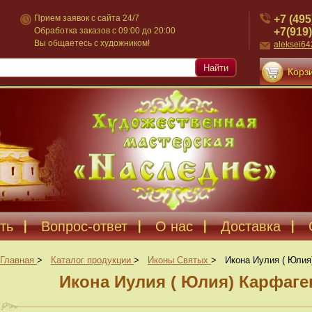
+7 (495
Прием заявок с сайта 24/7
+7(919)
Обработка заказов с 09:00 до 20:00
Вы общаетесь с художником!
aleksei6
Найти
Корзи
ть
Вопрос-ответ
О нас
Доставка
Главная
>
Каталог продукции
>
Иконы Святых
>
Икона Иулия ( Юлия
Икона Иулия ( Юлия) Карфаге