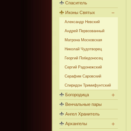
Спаситель
Иконы Святых
Александр Невский
Андрей Первозванный
Матрона Московская
Николай Чудотворец
Георгий Победоносец
Сергий Радонежский
Серафим Саровский
Спиридон Тримифунтский
Богородица
Венчальные пары
Ангел Хранитель
Архангелы