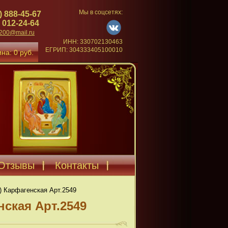
Мы в соцсетях:
) 888-45-67
 012-24-64
4200@mail.ru
ИНН: 330702130463
ЕГРИП: 304333405100010
на: 0 руб.
Отзывы
Контакты
) Карфагенская Арт.2549
нская Арт.2549