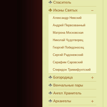
Спаситель
Иконы Святых
Александр Невский
Андрей Первозванный
Матрона Московская
Николай Чудотворец
Георгий Победоносец
Сергий Радонежский
Серафим Саровский
Спиридон Тримифунтский
Богородица
Венчальные пары
Ангел Хранитель
Архангелы