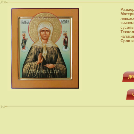
Разме
Матер
левкас
яичном
сусаль
Технол
написа
Срок и
ДО