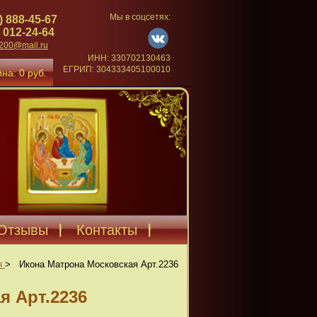
Мы в соцсетях:
) 888-45-67
 012-24-64
4200@mail.ru
ИНН: 330702130463
ЕГРИП: 304333405100010
на: 0 руб.
Отзывы
Контакты
я
>
Икона Матрона Московская Арт.2236
я Арт.2236