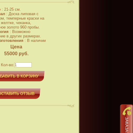
р
:
21-25 см.
иал
:
Доска липовая с
ом, темперные краски на
 желтке, чеканка,
ное золото 960 пробы.
огия
:
Возможно
ние в других размерах.
зготовления
:
В наличии
Цена
55000
руб.
Кол-во:
БАВИТЬ В КОРЗИНУ
ОСТАВИТЬ ОТЗЫВ