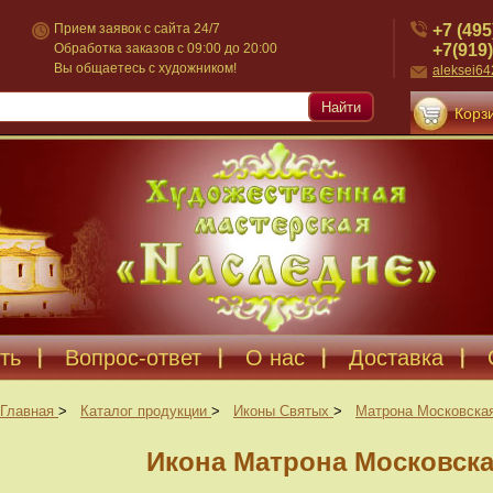
+7 (495
Прием заявок с сайта 24/7
+7(919)
Обработка заказов с 09:00 до 20:00
Вы общаетесь с художником!
aleksei6
Найти
Корзи
ть
Вопрос-ответ
О нас
Доставка
Главная
>
Каталог продукции
>
Иконы Святых
>
Матрона Московска
Икона Матрона Московска