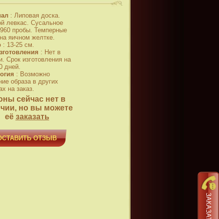
иал
:
Липовая доска.
й левкас. Сусальное
 960 пробы. Темперные
 на яичном желтке.
р
:
13-25 см.
зготовления
:
Нет в
и. Срок изготовления на
0 дней.
огия
:
Возможно
ние образа в других
х на заказ.
оны сейчас нет в
чии, но вы можете
её
заказать
ОСТАВИТЬ ОТЗЫВ