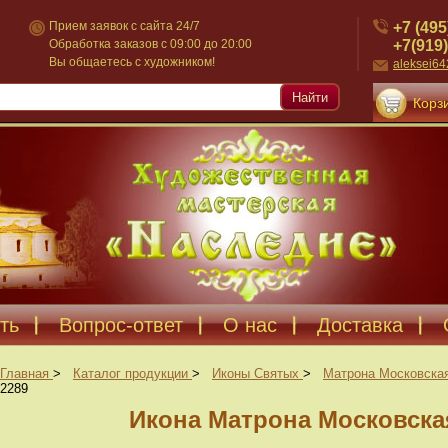
+7 (495
Прием заявок с сайта 24/7
+7(919)
Обработка заказов с 09:00 до 20:00
Вы общаетесь с художником!
aleksei6
Найти
Корзи
ть
Вопрос-ответ
О нас
Доставка
Главная
>
Каталог продукции
>
Иконы Святых
>
Матрона Московска
2289
Икона Матрона Московская