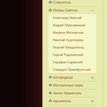
Спаситель
Иконы Святых
Александр Невский
Андрей Первозванный
Матрона Московская
Николай Чудотворец
Георгий Победоносец
Сергий Радонежский
Серафим Саровский
Спиридон Тримифунтский
Богородица
Венчальные пары
Ангел Хранитель
Архангелы