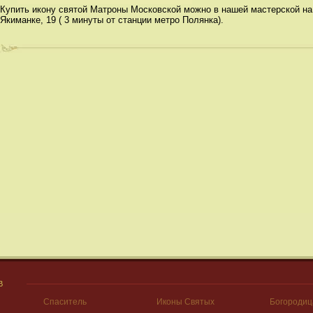
Купить икону святой Матроны Московской можно в нашей мастерской на
Якиманке, 19 ( 3 минуты от станции метро Полянка).
В
Спаситель
Иконы Святых
Богородиц