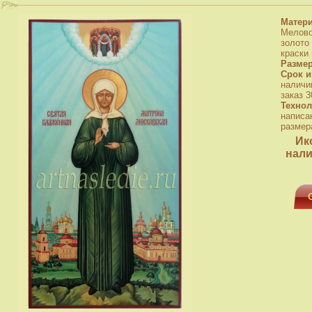
Матер
Мелово
золото
краски
Разме
Срок и
наличи
заказ 3
Технол
написа
размера
Ик
нали