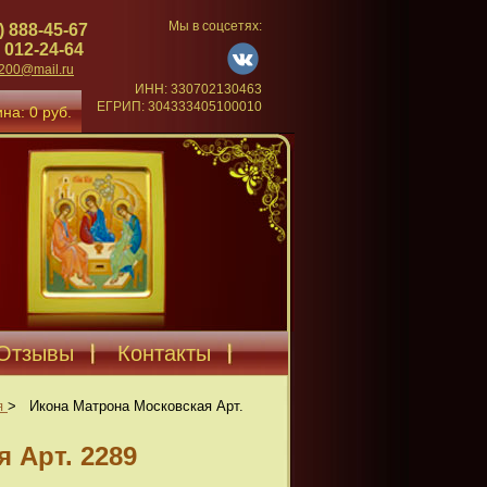
Мы в соцсетях:
) 888-45-67
 012-24-64
4200@mail.ru
ИНН: 330702130463
ЕГРИП: 304333405100010
на: 0 руб.
Отзывы
Контакты
я
>
Икона Матрона Московская Арт.
 Арт. 2289