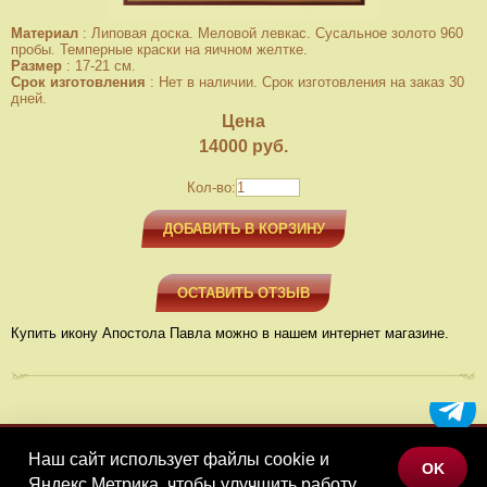
Материал
:
Липовая доска. Меловой левкас. Сусальное золото 960
пробы. Темперные краски на яичном желтке.
Размер
:
17-21 см.
Срок изготовления
:
Нет в наличии. Срок изготовления на заказ 30
дней.
Цена
14000
руб.
Кол-во:
ДОБАВИТЬ В КОРЗИНУ
ОСТАВИТЬ ОТЗЫВ
Купить икону Апостола Павла можно в нашем интернет магазине.
Наш сайт использует файлы cookie и
МЕНЮ
OK
Яндекс.Метрика, чтобы улучшить работу