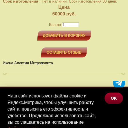
Срок изготовления
:
Нет в наличии. Срок изготовления 30 дней.
Цена
60000
руб.
Кол-во:
ДОБАВИТЬ В КОРЗИНУ
ОСТАВИТЬ ОТЗЫВ
Икона Алексия Митрополита
Наш сайт использует файлы cookie и
МЕНЮ
OK
Яндекс.Метрика, чтобы улучшить работу
КАТАЛОГ ТОВАРОВ
сайта, повысить его эффективность и
КОНТАКТЫ
удобство. Продолжая использовать сайт ,
вы соглашаетесь на использование
©Наследие, 2026