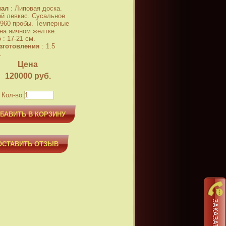
иал
:
Липовая доска.
й левкас. Сусальное
 960 пробы. Темперные
 на яичном желтке.
р
:
17-21 см.
зготовления
:
1.5
.
Цена
120000
руб.
Кол-во:
БАВИТЬ В КОРЗИНУ
ОСТАВИТЬ ОТЗЫВ