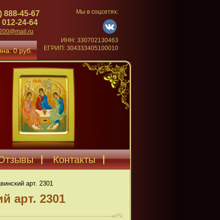
Мы в соцсетях:
) 888-45-67
 012-24-64
4200@mail.ru
ИНН: 330702130463
ЕГРИП: 304333405100010
на: 0 руб.
Отзывы
Контакты
инский арт. 2301
 арт. 2301