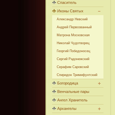
Спаситель
Иконы Святых
Александр Невский
Андрей Первозванный
Матрона Московская
Николай Чудотворец
Георгий Победоносец
Сергий Радонежский
Серафим Саровский
Спиридон Тримифунтский
Богородица
Венчальные пары
Ангел Хранитель
Архангелы