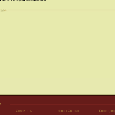
В
Спаситель
Иконы Святых
Богородиц