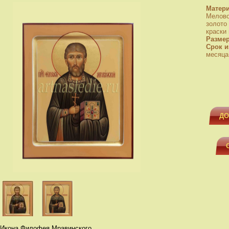
Матер
Мелово
золото
краски
Разме
Срок и
месяца
ДО
Икона Филофея Мравинского