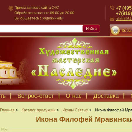
+7 (495
Прием заявок с сайта 24/7
+7(919)
Обработка заказов с 09:00 до 20:00
Вы общаетесь с художником!
aleksei6
Найти
Корзи
ть
Вопрос-ответ
О нас
Доставка
Главная
>
Каталог продукции
>
Иконы Святых
>
Икона Филофей Мрав
Икона Филофей Мравинский