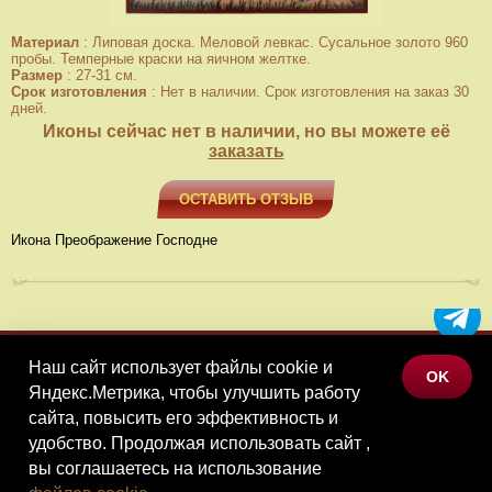
Материал
:
Липовая доска. Меловой левкас. Сусальное золото 960
пробы. Темперные краски на яичном желтке.
Размер
:
27-31 см.
Срок изготовления
:
Нет в наличии. Срок изготовления на заказ 30
дней.
Иконы сейчас нет в наличии, но вы можете её
заказать
ОСТАВИТЬ ОТЗЫВ
Икона Преображение Господне
Наш сайт использует файлы cookie и
МЕНЮ
OK
Яндекс.Метрика, чтобы улучшить работу
КАТАЛОГ ТОВАРОВ
сайта, повысить его эффективность и
КОНТАКТЫ
удобство. Продолжая использовать сайт ,
вы соглашаетесь на использование
©Наследие, 2026