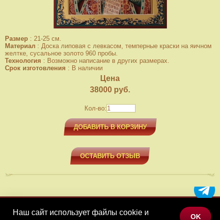
Размер
:
21-25 см.
Материал
:
Доска липовая с левкасом, темперные краски на яичном
желтке, сусальное золото 960 пробы.
Технология
:
Возможно написание в других размерах.
Срок изготовления
:
В наличии
Цена
38000
руб.
Кол-во:
ДОБАВИТЬ В КОРЗИНУ
ОСТАВИТЬ ОТЗЫВ
Наш сайт использует файлы cookie и
МЕНЮ
OK