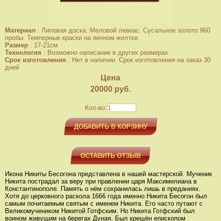
Материал
:
Липовая доска. Меловой левкас. Сусальное золото 960
пробы. Темперные краски на яичном желтке.
Размер
:
17-21см
Технология
:
Возможно написание в других размерах.
Срок изготовления
:
Нет в наличии. Срок изготовления на заказ 30
дней
Цена
20000
руб.
Кол-во:
ДОБАВИТЬ В КОРЗИНУ
ОСТАВИТЬ ОТЗЫВ
Икона Никиты Бесогона представлена в нашей мастерской. Мученик
Никита пострадал за веру при правлении царя Максимилиана в
Константинополе. Память о нём сохранилась лишь в преданиях.
Хотя до церковного раскола 1666 года именно Никита Бесогон был
самым почитаемым святым с именем Никита. Его часто путают с
Великомучеником Никитой Готфским. Но Никита Готфский был
воином живущим на берегах Дуная. Был крещён епископом