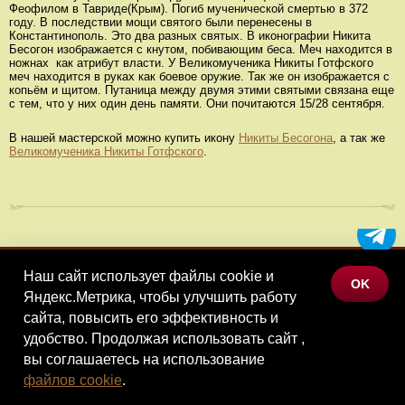
Феофилом в Тавриде(Крым). Погиб мученической смертью в 372
году. В последствии мощи святого были перенесены в
Константинополь. Это два разных святых. В иконографии Никита
Бесогон изображается с кнутом, побивающим беса. Меч находится в
ножнах как атрибут власти. У Великомученика Никиты Готфского
меч находится в руках как боевое оружие. Так же он изображается с
копьём и щитом. Путаница между двумя этими святыми связана еще
с тем, что у них один день памяти. Они почитаются 15/28 сентября.
В нашей мастерской можно купить икону
Никиты Бесогона
, а так же
Великомученика Никиты Готфского
.
Наш сайт использует файлы cookie и
МЕНЮ
OK
Яндекс.Метрика, чтобы улучшить работу
КАТАЛОГ ТОВАРОВ
сайта, повысить его эффективность и
КОНТАКТЫ
удобство. Продолжая использовать сайт ,
вы соглашаетесь на использование
©Наследие, 2026
файлов cookie
.
Политика конфиденциальности