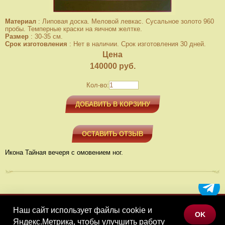
Материал
:
Липовая доска. Меловой левкас. Сусальное золото 960
пробы. Темперные краски на яичном желтке.
Размер
:
30-35 см.
Срок изготовления
:
Нет в наличии. Срок изготовления 30 дней.
Цена
140000
руб.
Кол-во:
ДОБАВИТЬ В КОРЗИНУ
ОСТАВИТЬ ОТЗЫВ
Икона Тайная вечеря с омовением ног.
Наш сайт использует файлы cookie и
МЕНЮ
OK
Яндекс.Метрика, чтобы улучшить работу