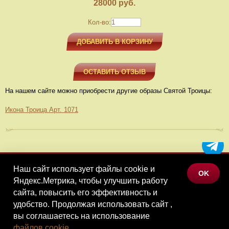
28000
руб.
Кол-во:
ДОБАВИТЬ В КОРЗИНУ
ОСТАВИТЬ ОТЗЫВ
На нашем сайте можно приобрести другие образы Святой Троицы:
Икона Троица Арт. 1071
Наш сайт использует файлы cookie и
МЕНЮ
OK
Яндекс.Метрика, чтобы улучшить работу
КАТАЛОГ ТОВАРОВ
сайта, повысить его эффективность и
КОНТАКТЫ
удобство. Продолжая использовать сайт ,
вы соглашаетесь на использование
©Наследие, 2026
файлов cookie
.