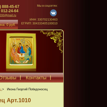
Мы в соцсетях:
) 888-45-67
 012-24-64
4200@mail.ru
ИНН: 330702130463
ЕГРИП: 304333405100010
на: 0 руб.
Отзывы
Контакты
ц
>
Икона Георгий Победоносец
ц Арт.1010