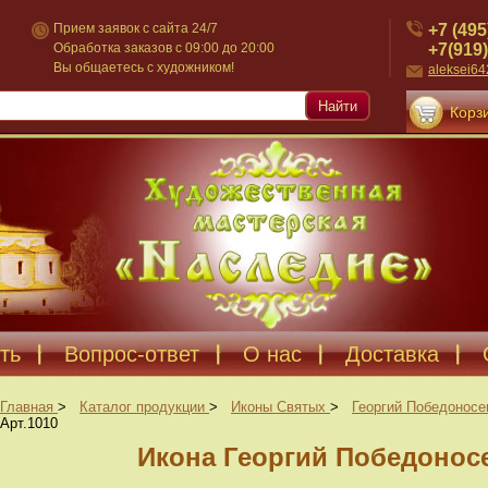
+7 (495
Прием заявок с сайта 24/7
+7(919)
Обработка заказов с 09:00 до 20:00
Вы общаетесь с художником!
aleksei6
Найти
Корзи
ть
Вопрос-ответ
О нас
Доставка
Главная
>
Каталог продукции
>
Иконы Святых
>
Георгий Победоносе
Арт.1010
Икона Георгий Победоносе