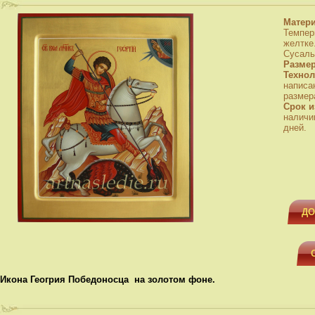
Матер
Темпер
желтке
Сусаль
Разме
Технол
написа
размера
Срок и
наличи
дней.
ДО
Икона Геогрия Победоносца на золотом фоне.