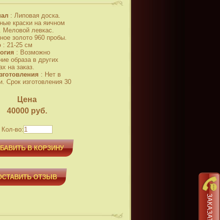
иал
:
Липовая доска.
ные краски на яичном
. Меловой левкас.
ное золото 960 пробы.
р
:
21-25 см
огия
:
Возможно
ние образа в других
х на заказ.
зготовления
:
Нет в
и. Срок изготовления 30
Цена
40000
руб.
Кол-во:
БАВИТЬ В КОРЗИНУ
ОСТАВИТЬ ОТЗЫВ