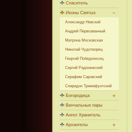
Спаситель
Иконы Святых
Александр Невский
Андрей Первозванный
Матрона Московская
Николай Чудотворец
Георгий Победоносец
Сергий Радонежский
Серафим Саровский
Спиридон Тримифунтский
Богородица
Венчальные пары
Ангел Хранитель
Архангелы