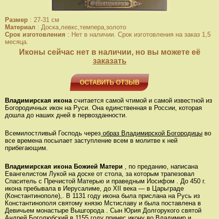
Размер
:
27-31 см
Материал
:
Доска,левкс,темпера,золото
Срок изготовления
:
Нет в наличии. Срок изготовления на заказ 1,5
месяца.
Иконы сейчас нет в наличии, но вы можете её
заказать
ОСТАВИТЬ ОТЗЫВ
Владимирская икона
считается самой чтимой и самой известной из
Богородичных икон на Руси. Она единственная в России, которая
дошла до наших дней в первозданности.
Всемилостливый Господь через
образ Владимирской Богородицы
во
все времена посылает заступление всем в молитве к ней
прибегающим.
Владимирская икона Божией Матери
, по преданию, написана
Евангелистом Лукой на доске от стола, за которым трапезовал
Спаситель с Пречистой Матерью и праведным Иосифом . До 450 г.
икона пребывала в Иерусалиме, до ХII века — в Царьграде
(Константинополе),. В 1131 году икона была прислана на Русь из
Константинополя святому князю Мстиславу и была поставлена в
Девичьем монастыре Вышгорода . Сын Юрия Долгорукого святой
Андрей Боголюбский в 1155 году принес икону во Владимир и